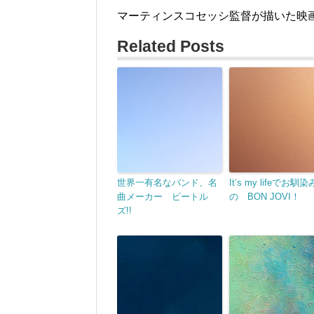
マーティンスコセッシ監督が描いた映
Related Posts
世界一有名なバンド、名
It’s my lifeでお馴染
曲メーカー ビートル
の BON JOVI！
ズ!!