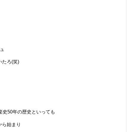
ュ
たろ(笑)
楽史50年の歴史といっても
から始まり