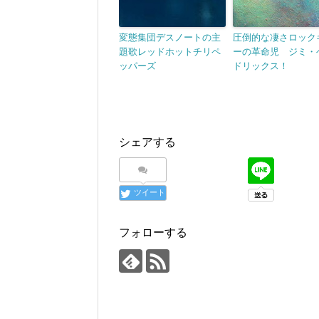
変態集団デスノートの主
圧倒的な凄さロック
題歌レッドホットチリペ
ーの革命児 ジミ・
ッパーズ
ドリックス！
シェアする
ツイート
フォローする