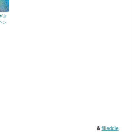
ギタ
ヘン
filleddie