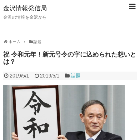
金沢情報発信局
金沢の情報を金沢から
ホーム
話題
祝 令和元年！新元号令の字に込められた想いと
は？
2019/5/1
2019/5/1
話題