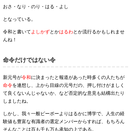
おさ・なり・のり・はる・よし
となっている。
令和と書いて
よしかず
とか
はるわ
とか流行るかもしれませ
んね！
命令だけではない令
新元号が
令和
に決まったと報道があった時多くの人たちが
命令
を連想し、上から目線の元号だの、押し付けがましく
て良くないんじゃないか、など否定的な意見も結構出たり
しましたね。
しかし、我々一般ピーポーよりはるかに博学で、人生の経
験値も豊富な有識者の選定メンバーからすれば、もちろん
そんなことは百も千も万も承知の上である。