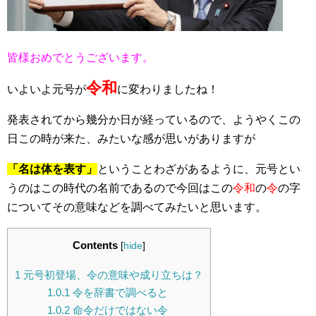
皆様おめでとうございます。
令和
いよいよ元号が
に変わりましたね！
発表されてから幾分か日が経っているので、ようやくこの
日この時が来た、みたいな感が思いがありますが
「名は体を表す」
ということわざがあるように、元号とい
うのはこの時代の名前であるので今回はこの
令和
の
令
の字
についてその意味などを調べてみたいと思います。
Contents
[
hide
]
1
元号初登場、令の意味や成り立ちは？
1.0.1
令を辞書で調べると
1.0.2
命令だけではない令