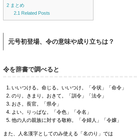
2
まとめ
2.1
Related Posts
元号初登場、令の意味や成り立ちは？
令を辞書で調べると
いいつける。命じる。いいつけ。「令状」「命令」
のり。きまり。おきて。「訓令」「法令」
おさ。長官。「県令」
よい。りっぱな。「令色」「令名」
他の人の親族に対する敬称。「令婦人」「令嬢」
また、人名漢字としてのみ使える「名のり」では